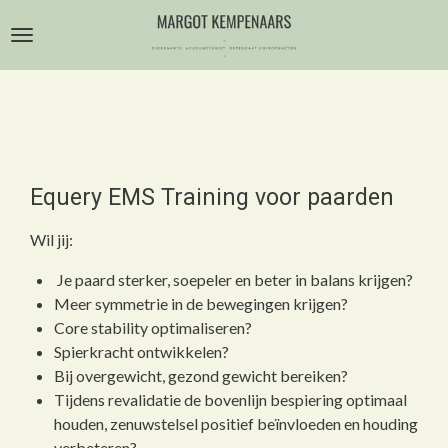
Ga
direct
naar
de
hoofdinhoud
Equery EMS Training voor paarden
Wil jij:
Je paard sterker, soepeler en beter in balans krijgen?
Meer symmetrie in de bewegingen krijgen?
Core stability optimaliseren?
Spierkracht ontwikkelen?
Bij overgewicht, gezond gewicht bereiken?
Tijdens revalidatie de bovenlijn bespiering optimaal
houden, zenuwstelsel positief beïnvloeden en houding
verbeteren?