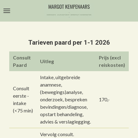
Ga
direct
naar
de
hoofdinhoud
Tarieven paard per 1-1 2026
Consult
Prijs (excl
Uitleg
Paard
reiskosten)
Intake, uitgebreide
anamnese,
Consult
(bewegings)analyse,
eerste -
onderzoek, bespreken
170,-
intake
bevindingen/diagnose,
(<75 min)
opstart behandeling,
advies & verslaglegging.
Vervolg consult.