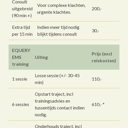
Consult
Voor complexe klachten,
uitgebreid
200,-
urgente klachten.
(90 min +)
Extra tijd
Indien meer tijd nodig
30,-
per 15 min
blijkt tijdens consult
EQUERY
Prijs (excl
EMS
Uitleg
reiskosten)
training
Losse sessie (+/- 30-45
1 sessie
110,-
min)
Opstart traject, incl
trainingsadvies en
6 sessies
610,- *
tussentijds contact indien
nodig.
Onderhouds traject, incl