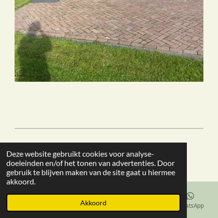
© 2020 - 2026 www.margotkempenaars.nl
Deze website gebruikt cookies voor analyse-
Powered by
JouwWeb
doeleinden en/of het tonen van advertenties. Door
gebruik te blijven maken van de site gaat u hiermee
akkoord.
Akkoord
E-mailadres
Telefoonnummer
Facebook
WhatsApp