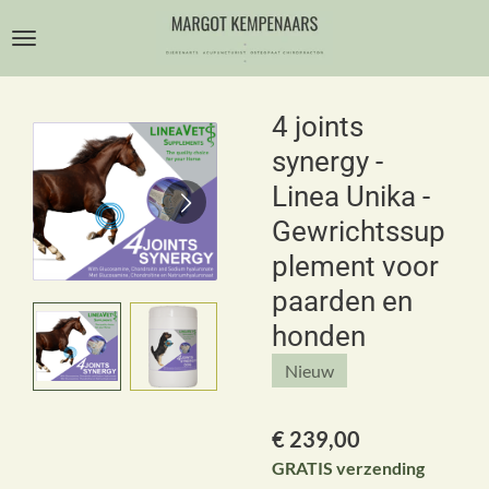
Ga
direct
naar
de
4 joints
hoofdinhoud
synergy -
Linea Unika -
Gewrichtssup
plement voor
paarden en
honden
Nieuw
€ 239,00
GRATIS verzending