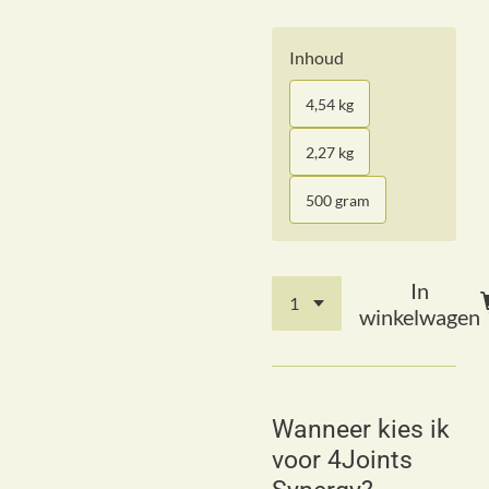
Inhoud
4,54 kg
2,27 kg
500 gram
In
winkelwagen
Wanneer kies ik
voor 4Joints