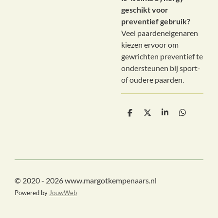
geschikt voor
preventief gebruik?
Veel paardeneigenaren
kiezen ervoor om
gewrichten preventief te
ondersteunen bij sport-
of oudere paarden.
D
D
S
D
e
e
h
e
l
e
a
l
e
l
r
e
n
e
n
© 2020 - 2026 www.margotkempenaars.nl
Powered by
JouwWeb