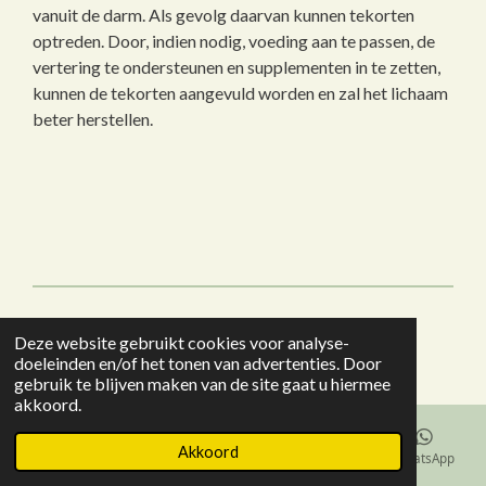
vanuit de darm. Als gevolg daarvan kunnen tekorten
optreden. Door, indien nodig, voeding aan te passen, de
vertering te ondersteunen en supplementen in te zetten,
kunnen de tekorten aangevuld worden en zal het lichaam
beter herstellen.
© 2020 - 2026 www.margotkempenaars.nl
Deze website gebruikt cookies voor analyse-
Powered by
JouwWeb
doeleinden en/of het tonen van advertenties. Door
gebruik te blijven maken van de site gaat u hiermee
akkoord.
Akkoord
E-mailadres
Telefoonnummer
Facebook
WhatsApp